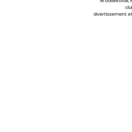
le basketball, 
clu
divertissement et