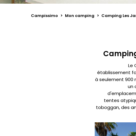
Campissimo
>
Mon camping
>
Camping Les Ja
Camping
Le 
établissement fam
à seulement 900 m
un 
d'emplaceme
tentes atypiqu
toboggan, des ani