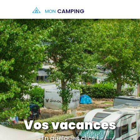
CAMPING
MON
Vos vacances
En quelques clics !