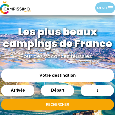
MENU
Les plus beaux
campings de France
Pour des vacances réussies !
Votre destination